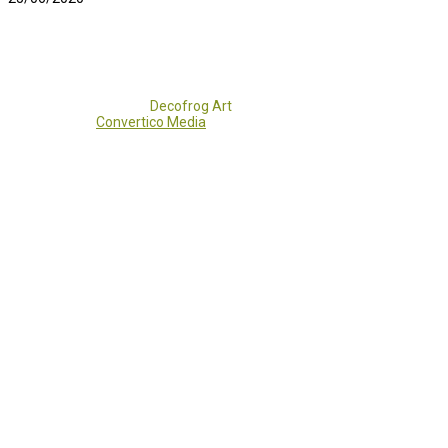
Copyright 2017 - 2021
Decofrog Art
all rights reserved.
Developed by
Convertico Media