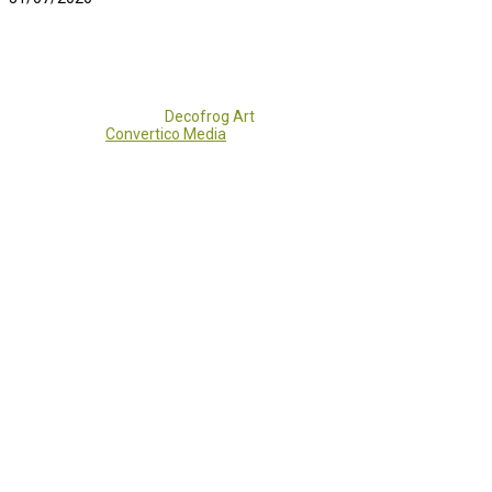
Copyright 2017 - 2021
Decofrog Art
all rights reserved.
Developed by
Convertico Media