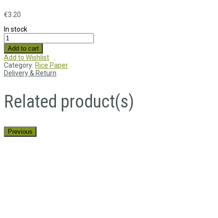
€
3.20
In stock
Add to cart
Add to Wishlist
Category:
Rice Paper
Delivery & Return
Related product(s)
Previous