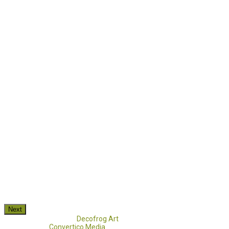
Next
Copyright 2017 - 2021
Decofrog Art
all rights reserved.
Developed by
Convertico Media