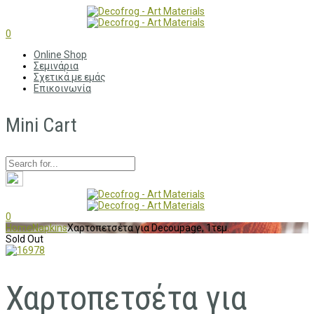
0
Online Shop
Σεμινάρια
Σχετικά με εμάς
Επικοινωνία
Mini Cart
0
Home
Napkins
Χαρτοπετσέτα για Decoupage, 1τεμ.
Sold Out
Χαρτοπετσέτα για