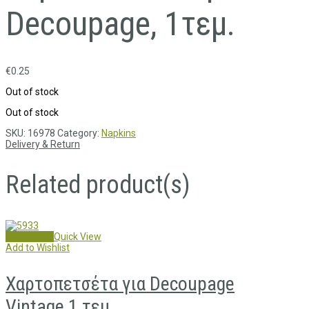
Decoupage, 1τεμ.
€
0.25
Out of stock
Out of stock
SKU:
16978
Category:
Napkins
Delivery & Return
Related product(s)
Add to cart
Quick View
Add to Wishlist
Χαρτοπετσέτα για Decoupage
Vintage,1 τεμ.