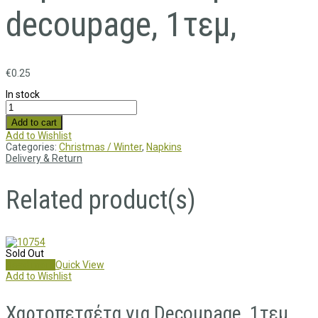
decoupage, 1τεμ,
€
0.25
In stock
Add to cart
Add to Wishlist
Categories:
Christmas / Winter
,
Napkins
Delivery & Return
Related product(s)
Sold Out
Read more
Quick View
Add to Wishlist
Χαρτοπετσέτα για Decoupage, 1τεμ