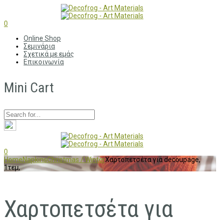
0
Online Shop
Σεμινάρια
Σχετικά με εμάς
Επικοινωνία
Mini Cart
0
Home
Napkins
Christmas / Winter
Χαρτοπετσέτα για decoupage,
1τεμ,
Χαρτοπετσέτα για