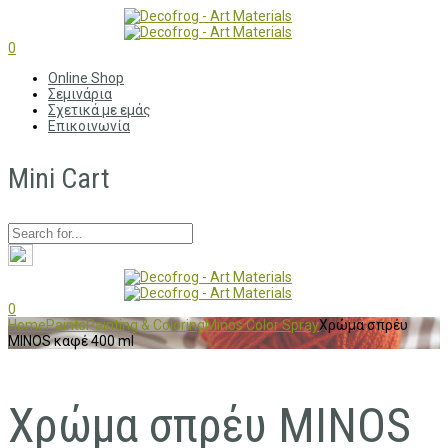
0
Online Shop
Σεμινάρια
Σχετικά με εμάς
Επικοινωνία
Mini Cart
0
Home
Paints
Painting & Coloring
Minos Color Spray
Χρώμα σπρέυ
MINOS καφέ 400 ml
Χρώμα σπρέυ MINOS