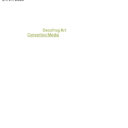
Copyright 2017 - 2021
Decofrog Art
all rights reserved.
Developed by
Convertico Media