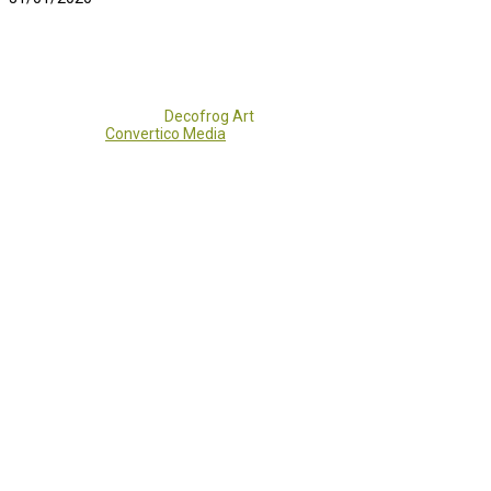
Copyright 2017 - 2021
Decofrog Art
all rights reserved.
Developed by
Convertico Media