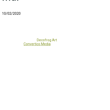
10/02/2020
Copyright 2017 - 2021
Decofrog Art
all rights reserved.
Developed by
Convertico Media