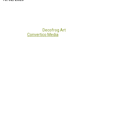
Copyright 2017 - 2021
Decofrog Art
all rights reserved.
Developed by
Convertico Media