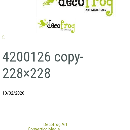
0
4200126 copy-
228×228
10/02/2020
Copyright 2017 - 2021
Decofrog Art
all rights reserved.
Developed by
Convertico Media