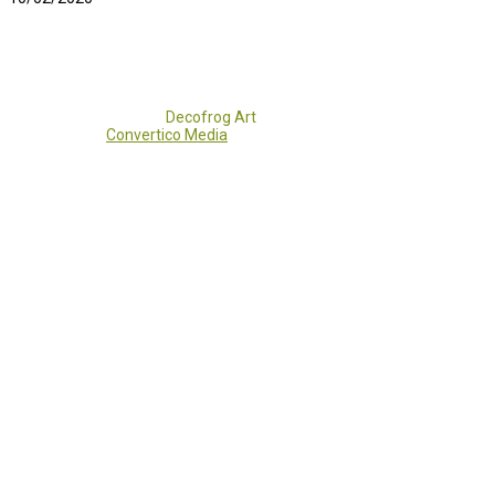
Copyright 2017 - 2021
Decofrog Art
all rights reserved.
Developed by
Convertico Media