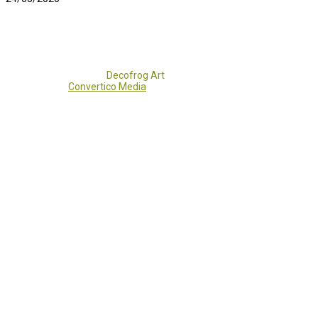
Copyright 2017 - 2021
Decofrog Art
all rights reserved.
Developed by
Convertico Media