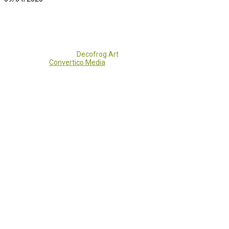
Copyright 2017 - 2021
Decofrog Art
all rights reserved.
Developed by
Convertico Media