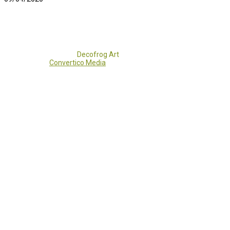
Copyright 2017 - 2021
Decofrog Art
all rights reserved.
Developed by
Convertico Media