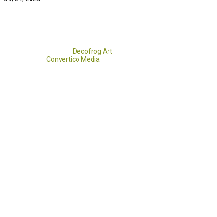
Copyright 2017 - 2021
Decofrog Art
all rights reserved.
Developed by
Convertico Media