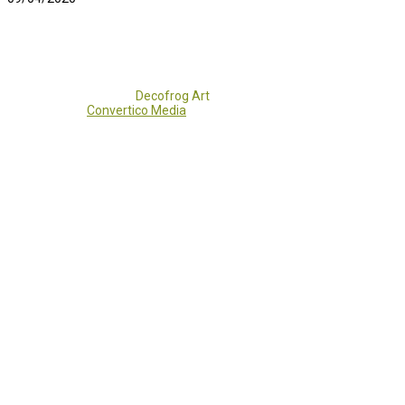
Copyright 2017 - 2021
Decofrog Art
all rights reserved.
Developed by
Convertico Media