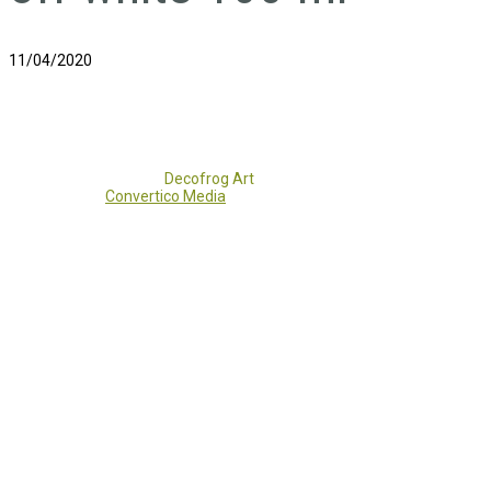
11/04/2020
Copyright 2017 - 2021
Decofrog Art
all rights reserved.
Developed by
Convertico Media