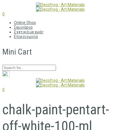
0
Online Shop
Σεμινάρια
Σχετικά με εμάς
Επικοινωνία
Mini Cart
0
chalk-paint-pentart-
off-white-100-ml