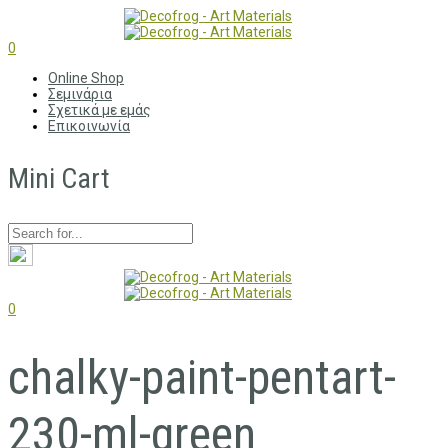
0
Online Shop
Σεμινάρια
Σχετικά με εμάς
Επικοινωνία
Mini Cart
0
chalky-paint-pentart-
230-ml-green