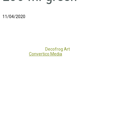
11/04/2020
Copyright 2017 - 2021
Decofrog Art
all rights reserved.
Developed by
Convertico Media