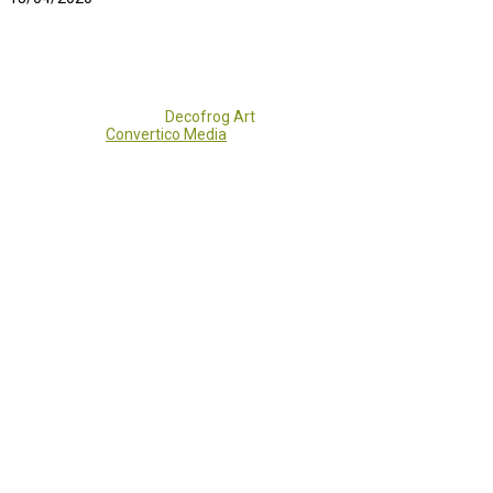
Copyright 2017 - 2021
Decofrog Art
all rights reserved.
Developed by
Convertico Media