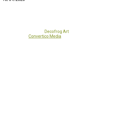
Copyright 2017 - 2021
Decofrog Art
all rights reserved.
Developed by
Convertico Media