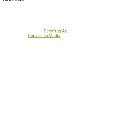
Copyright 2017 - 2021
Decofrog Art
all rights reserved.
Developed by
Convertico Media