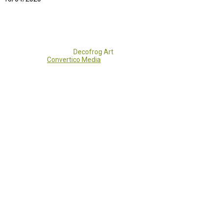
Copyright 2017 - 2021
Decofrog Art
all rights reserved.
Developed by
Convertico Media