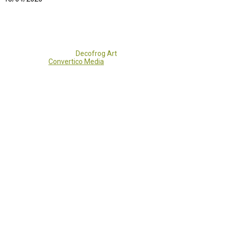
Copyright 2017 - 2021
Decofrog Art
all rights reserved.
Developed by
Convertico Media