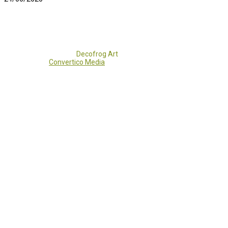
Copyright 2017 - 2021
Decofrog Art
all rights reserved.
Developed by
Convertico Media