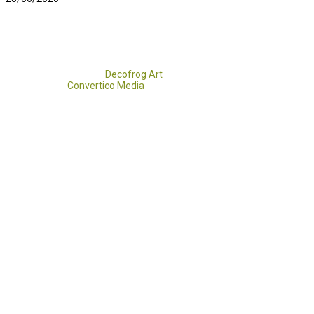
Copyright 2017 - 2021
Decofrog Art
all rights reserved.
Developed by
Convertico Media