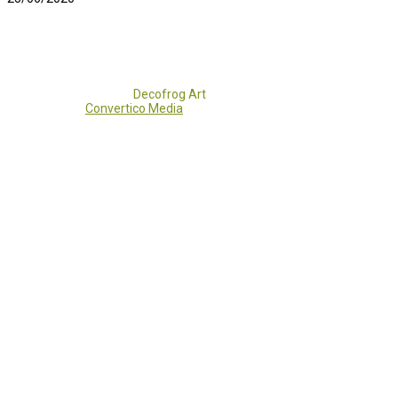
Copyright 2017 - 2021
Decofrog Art
all rights reserved.
Developed by
Convertico Media