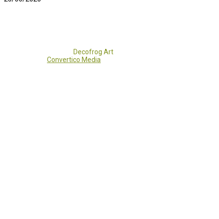
Copyright 2017 - 2021
Decofrog Art
all rights reserved.
Developed by
Convertico Media