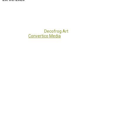
Copyright 2017 - 2021
Decofrog Art
all rights reserved.
Developed by
Convertico Media