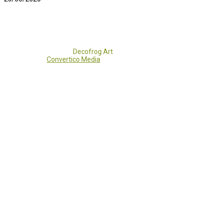
Copyright 2017 - 2021
Decofrog Art
all rights reserved.
Developed by
Convertico Media