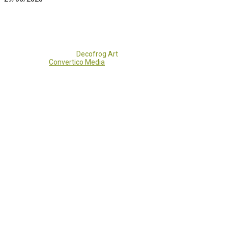
Copyright 2017 - 2021
Decofrog Art
all rights reserved.
Developed by
Convertico Media