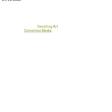
Copyright 2017 - 2021
Decofrog Art
all rights reserved.
Developed by
Convertico Media