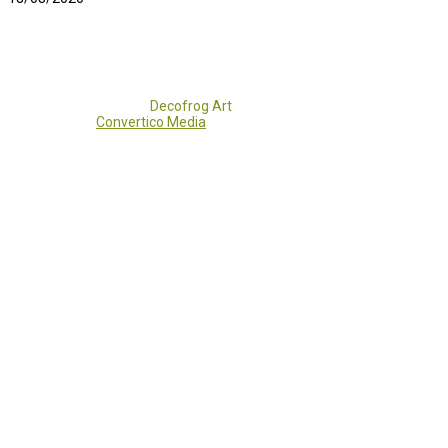
Copyright 2017 - 2021
Decofrog Art
all rights reserved.
Developed by
Convertico Media