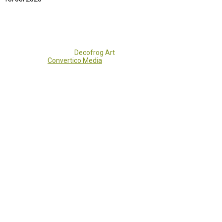
Copyright 2017 - 2021
Decofrog Art
all rights reserved.
Developed by
Convertico Media