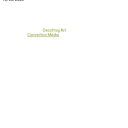
Copyright 2017 - 2021
Decofrog Art
all rights reserved.
Developed by
Convertico Media