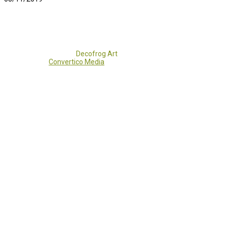
Copyright 2017 - 2021
Decofrog Art
all rights reserved.
Developed by
Convertico Media