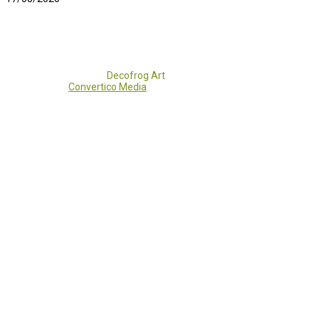
Copyright 2017 - 2021
Decofrog Art
all rights reserved.
Developed by
Convertico Media