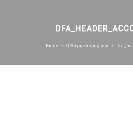
DFA_HEADER_ACC
Home
Ο Λογαριασμός μου
dfa_he