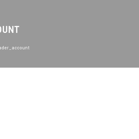
OUNT
ader_account