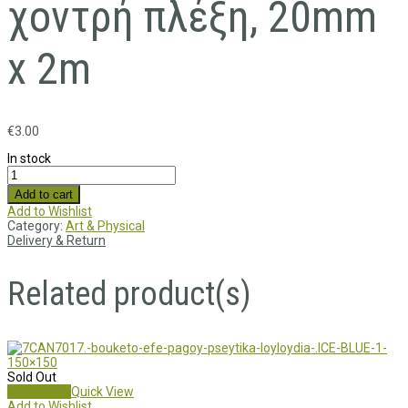
χοντρή πλέξη, 20mm
x 2m
€
3.00
In stock
Add to cart
Add to Wishlist
Category:
Art & Physical
Delivery & Return
Related product(s)
Sold Out
Read more
Quick View
Add to Wishlist