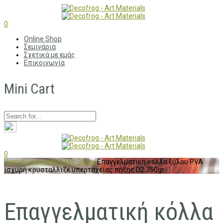
0
Online Shop
Σεμινάρια
Σχετικά με εμάς
Επικοινωνία
Mini Cart
0
Home
Evochem
Κόλλες Ξύλου
Επαγγελματική κόλλα ξύλου PVA
ισχυρή κρυσταλλιζέ υπερταχείας πήξης D2 750gr
Επαγγελματική κόλλα