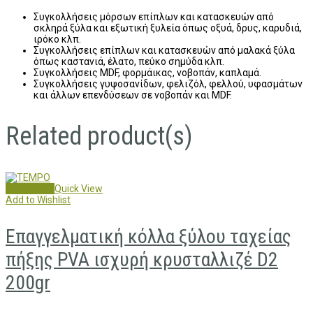
Συγκολλήσεις μόρσων επίπλων και κατασκευών από
σκληρά ξύλα και εξωτική ξυλεία όπως οξυά, δρυς, καρυδιά,
ιρόκο κλπ.
Συγκολλήσεις επίπλων και κατασκευών από μαλακά ξύλα
όπως καστανιά, έλατο, πεύκο σημύδα κλπ.
Συγκολλήσεις MDF, φορμάικας, νοβοπάν, καπλαμά.
Συγκολλήσεις γυψοσανίδων, φελιζόλ, φελλού, υφασμάτων
και άλλων επενδύσεων σε νοβοπάν και MDF.
Related product(s)
Add to cart
Quick View
Add to Wishlist
Επαγγελματική κόλλα ξύλου ταχείας
πήξης PVA ισχυρή κρυσταλλιζέ D2
200gr