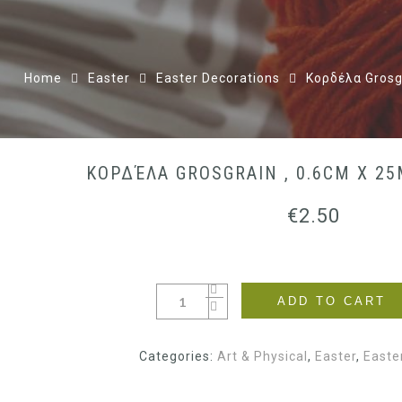
Home
Easter
Easter Decorations
Κορδέλα Grosg
ΚΟΡΔΈΛΑ GROSGRAIN , 0.6CM X 2
€
2.50
ADD TO CART
Categories:
Art & Physical
,
Easter
,
Easte