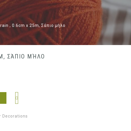
rain , 0.6cm x 25m, Σάπιο μήλο
5M, ΣΆΠΙΟ ΜΉΛΟ
r Decorations