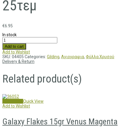
25τεμ
€
6.95
In stock
Add to cart
Add to Wishlist
SKU:
04405
Categories:
Gilding
,
Αγιογραφια
,
Φύλλα Χρυσού
Delivery & Return
Related product(s)
Add to cart
Quick View
Add to Wishlist
Galaxy Flakes 15gr Venus Magenta