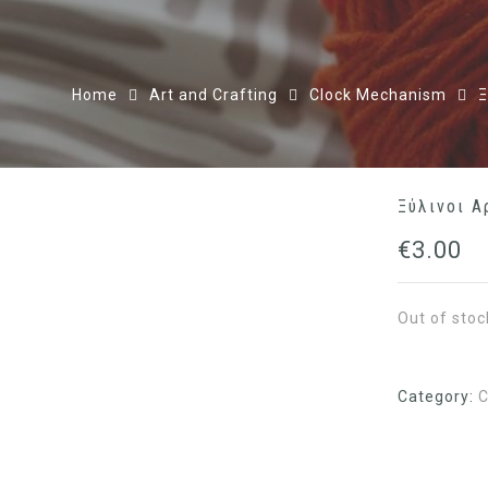
Home
Art and Crafting
Clock Mechanism
Ξ
Ξύλινοι Α
€
3.00
Out of stoc
Category:
C