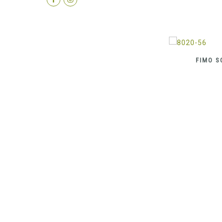
FIMO SOFT 57G APPLE GREEN
FIMO S
€
2.99