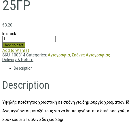
25ΓΡ
€
3.20
In stock
Add to cart
Add to Wishlist
SKU:
100314
Categories:
Αγιογραφια
,
Σκόνες Αγιογραφίας
Delivery & Return
Description
Description
Υψηλής ποιότητας χρωστική σε σκόνη για δημιουργία χρωμάτων. Ιδ
Αναμιγνύονται μεταξύ τους για να δημιουργήσετε τα δικά σας χρώμ
Συσκευασία: Γυάλινο δοχείο 25gr