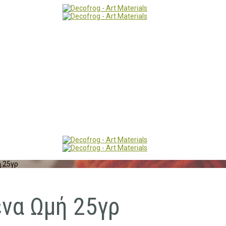
ή 25γρ
ένα Ωμή 25γρ