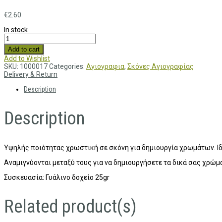
€
2.60
In stock
Add to cart
Add to Wishlist
SKU:
1000017
Categories:
Αγιογραφια
,
Σκόνες Αγιογραφίας
Delivery & Return
Description
Description
Υψηλής ποιότητας χρωστική σε σκόνη για δημιουργία χρωμάτων. Ιδ
Αναμιγνύονται μεταξύ τους για να δημιουργήσετε τα δικά σας χρώμ
Συσκευασία: Γυάλινο δοχείο 25gr
Related product(s)