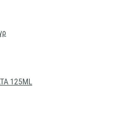
γρ
TA 125ML