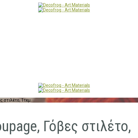
 στιλέτο, 1τεμ.
upage, Γόβες στιλέτο,