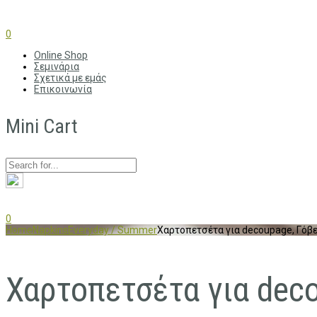
0
Online Shop
Σεμινάρια
Σχετικά με εμάς
Επικοινωνία
Mini Cart
0
Home
Napkins
Everyday / Summer
Χαρτοπετσέτα για decoupage, Γόβες
Χαρτοπετσέτα για deco