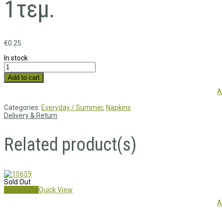
1τεμ.
€
0.25
In stock
Add to cart
A
Categories:
Everyday / Summer
,
Napkins
Delivery & Return
Related product(s)
Sold Out
Read more
Quick View
A