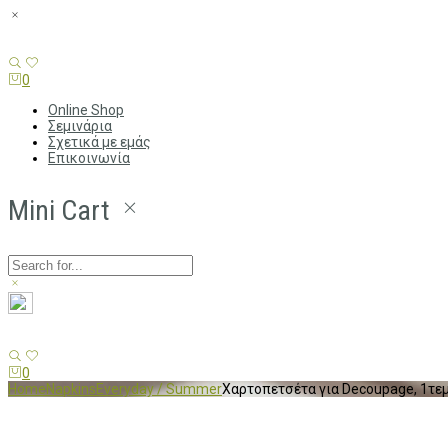
0
Online Shop
Σεμινάρια
Σχετικά με εμάς
Επικοινωνία
Mini Cart
0
Home
Napkins
Everyday / Summer
Χαρτοπετσέτα για Decoupage, 1τεμ