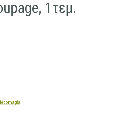
upage, 1τεμ.