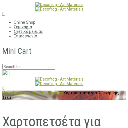
0
Online Shop
Σεμινάρια
Σχετικά με εμάς
Επικοινωνία
Mini Cart
0
Home
Napkins
Everyday / Summer
Χαρτοπετσέτα για Decoupage,
1τεμ
Χαρτοπετσέτα για