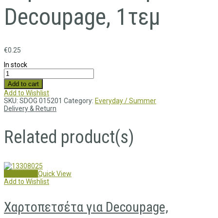
Decoupage, 1τεμ
€
0.25
In stock
Add to cart
Add to Wishlist
SKU:
SDOG 015201
Category:
Everyday / Summer
Delivery & Return
Related product(s)
Add to cart
Quick View
Add to Wishlist
Χαρτοπετσέτα για Decoupage,