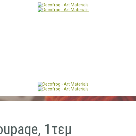
oupage, 1τεμ