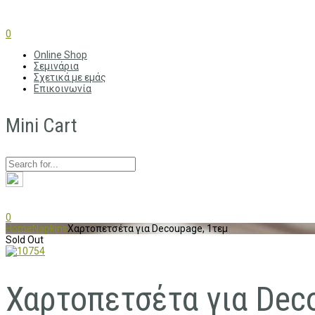
0
Online Shop
Σεμινάρια
Σχετικά με εμάς
Επικοινωνία
Mini Cart
0
Home
Napkins
Χαρτοπετσέτα για Decoupage, 1τεμ
Sold Out
Χαρτοπετσέτα για Dec