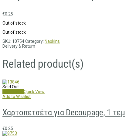
€
0.25
Out of stock
Out of stock
SKU:
10754
Category:
Napkins
Delivery & Return
Related product(s)
Sold Out
Read more
Quick View
Add to Wishlist
Χαρτοπετσέτα για Decoupage, 1 τεμ
€
0.25